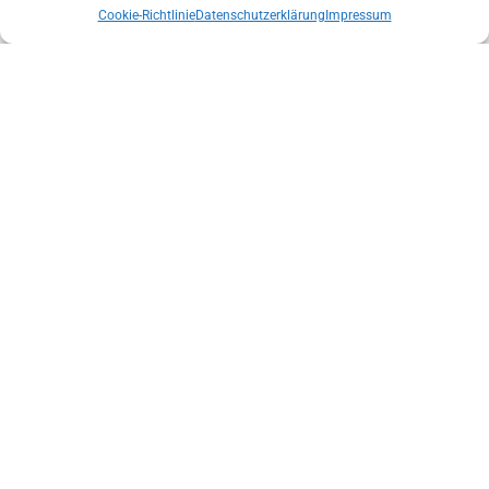
Cookie-Richtlinie
Datenschutzerklärung
Impressum
LANDESLEITUNG DER BERGRETTUNG TIROL NACH
VERTRAUENSABSTIMMUNG BESTÄTIGT
INTERNATIONALER TAG DER BERGRETTUNG MIT URSPRUNG IN