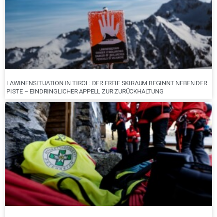
LAWINENSITUATION IN TIROL: DER FREIE SKIRAUM BEGINNT NEBEN DER
PISTE – EINDRINGLICHER APPELL ZUR ZURÜCKHALTUNG