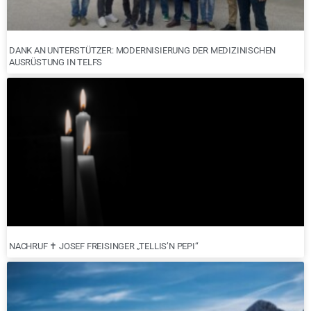
DANK AN UNTERSTÜTZER: MODERNISIERUNG DER MEDIZINISCHEN
AUSRÜSTUNG IN TELFS
NACHRUF ✝︎ JOSEF FREISINGER „TELLIS’N PEPI“