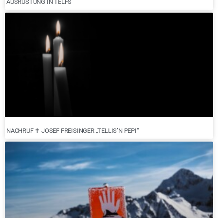
AUSRÜSTUNG IN TELFS
NACHRUF ✝︎ JOSEF FREISINGER „TELLIS’N PEPI“