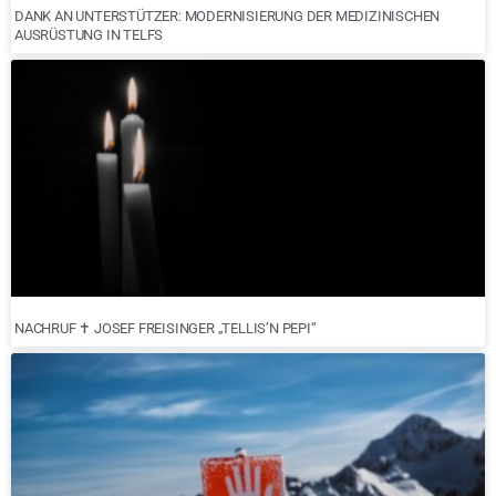
DANK AN UNTERSTÜTZER: MODERNISIERUNG DER MEDIZINISCHEN
AUSRÜSTUNG IN TELFS
NACHRUF ✝︎ JOSEF FREISINGER „TELLIS’N PEPI“