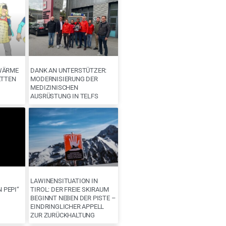
WÄRME
DANK AN UNTERSTÜTZER:
ETTEN
MODERNISIERUNG DER
MEDIZINISCHEN
AUSRÜSTUNG IN TELFS
LAWINENSITUATION IN
N PEPI“
TIROL: DER FREIE SKIRAUM
BEGINNT NEBEN DER PISTE –
EINDRINGLICHER APPELL
ZUR ZURÜCKHALTUNG