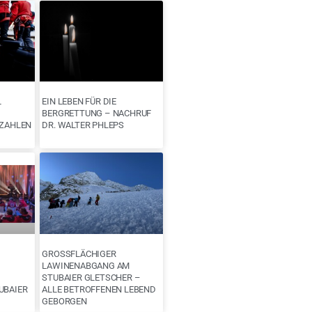
L
EIN LEBEN FÜR DIE
BERGRETTUNG – NACHRUF
ZZAHLEN
DR. WALTER PHLEPS
GROSSFLÄCHIGER L
AWINENABGANG AM S
TUBAIER GLETSCHER – A
UBAIER
LLE BETROFFENEN LEBEND G
EBORGEN