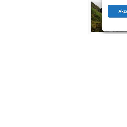
Akze
INTERNATIONALER T
BERGRETTUNG MIT
URSPRUNG IN ÖSTER
BABYZIEGE DROHTE 
METER ABZUSTÜRZE