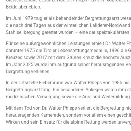
Beide überlebten.
Im Juni 1979 trug er als behandelnder Bergrettungsarzt wesen
die nach drei Tagen aus der winterlichen Laliderer-Nordwand
Stahlseilbergung gerettet wurden – eine der spektakulärsten 
Für seine außergewöhnlichen Leistungen erhielt Dr. Walter P
darunter 1975 die Tiroler Lebensrettungsmedaille, 1996 die 
Kreuzes sowie 2017 mit dem Grünen Kreuz die höchste Ausz
Im Jahr 2025 wurde ihm aufgrund seiner herausragenden Ver
Bergrettung verliehen.
In der Ortsstelle Fieberbrunn war Walter Phleps von 1985 bi
Bergrettungsarzt tätig. Ein besonderes Anliegen waren ihm st
medizinischen Versorgung sowie die Aus- und Weiterbildung d
Mit dem Tod von Dr. Walter Phleps verliert die Bergrettung ni
herausragenden Kameraden, sondern vor allem einen geschät
Wirken und sein Einsatz für die alpine Rettung werden unver