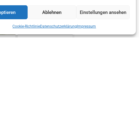
ptieren
Ablehnen
Einstellungen ansehen
Cookie-Richtlinie
Datenschutzerklärung
Impressum
AG DER
MEILENSTEIN FÜR DIE
ORTSSTELLE AXAMS
REICH
300
„TIERISCH BESCHÄFTIGT –
N
RETTER AUF VIER PFOTEN!“