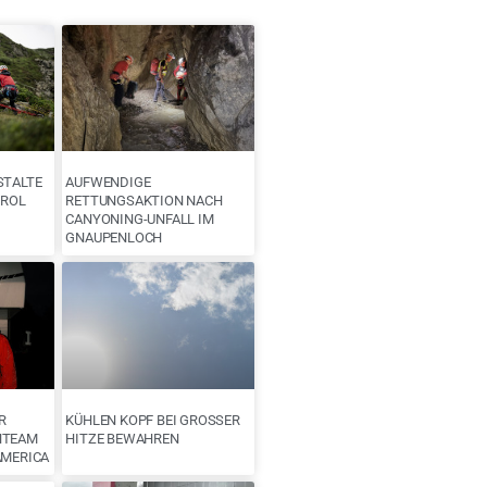
STALTE
AUFWENDIGE
IROL
RETTUNGSAKTION NACH
CANYONING-UNFALL IM
GNAUPENLOCH
R
KÜHLEN KOPF BEI GROSSER H
NTEAM
ITZE BEWAHREN
AMERICA