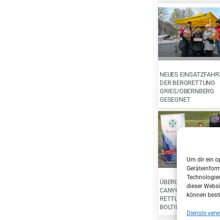
NEUES EINSATZFAHR
DER BERGRETTUNG
GRIES/OBERNBERG
GESEGNET
Um dir ein o
Geräteinfor
Technologien
ÜBERGABE KONG
dieser Websi
CANYONING
können best
RETTUNGSTRAGEN M
BOLTING.EU
Dienste verw