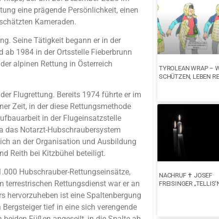
ettung eine prägende Persönlichkeit, einen
geschätzten Kameraden.
ng. Seine Tätigkeit begann er in der
nd ab 1984 in der Ortsstelle Fieberbrunn
der alpinen Rettung in Österreich
TYROLEAN WRAP – 
SCHÜTZEN, LEBEN R
der Flugrettung. Bereits 1974 führte er im
ner Zeit, in der diese Rettungsmethode
Aufbauarbeit in der Flugeinsatzstelle
lora das Notarzt-Hubschraubersystem
blich an der Organisation und Ausbildung
 Reith bei Kitzbühel beteiligt.
 1.000 Hubschrauber-Rettungseinsätze,
NACHRUF ✝︎ JOSEF
m terrestrischen Rettungsdienst war er an
FREISINGER „TELLIS’
rs hervorzuheben ist eine Spaltenbergung
 Bergsteiger tief in eine sich verengende
n beiden Füßen angeseilt, in die Spalte ab.