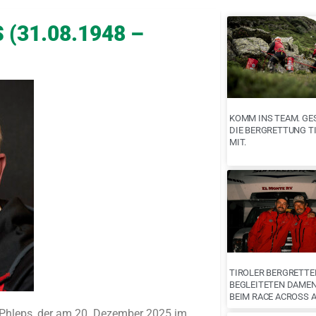
(31.08.1948 –
KOMM INS TEAM. GE
DIE BERGRETTUNG T
MIT.
TIROLER BERGRETTE
BEGLEITETEN DAME
BEIM RACE ACROSS 
r Phleps, der am 20. Dezember 2025 im