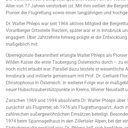
Alter von 77 Jahren verstorben ist. Mit ihm verliert die Bergr
Pionier der Flugrettung sowie einen langjährigen und hoch
Dr. Walter Phleps war seit 1966 aktives Mitglied der Bergrettu
Vorarlberger Ortsstelle Riezlern, später war er in Innsbruck u
engagiert. Über Jahrzehnte hinweg prägte er die Entwicklung 
maßgeblich mit.
Überregionale Bekanntheit erlangte Walter Phleps als Pionier 
Wilden Kaiser die erste Taubergung Österreichs durch – zu ei
noch nicht erlaubt war. Parallel dazu leistete er wesentliche 
Innsbruck und initiierte gemeinsam mit Prof. Dr. Gerhard F
Christophorus in Österreich. In weiterer Folge war er maßge
neuer Hubschrauberstützpunkte in Krems, Wiener Neustadt und
Zwischen 1969 und 1994 absolvierte Dr. Walter Phleps über
zunächst als Flugretter, ab 1976 als Flugrettungsarzt. Auch i
zahlreichen außergewöhnlichen Einsätzen beteiligt. Besonde
1974 beim Spannagelhaus in den Zillertaler Alpen, bei der ein
Gletscherspalte gestürzt war. Dr. Phleps ließ sich kopfüber, a