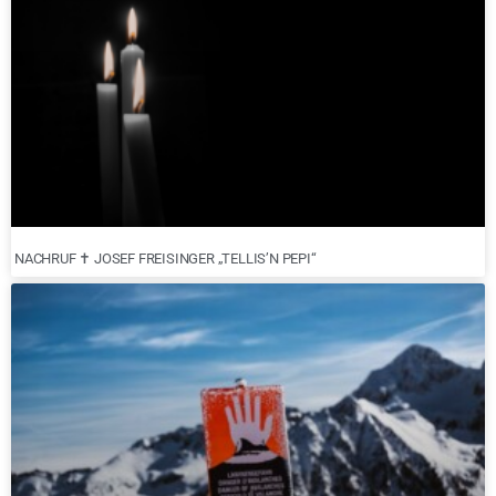
NACHRUF ✝︎ JOSEF FREISINGER „TELLIS’N PEPI“