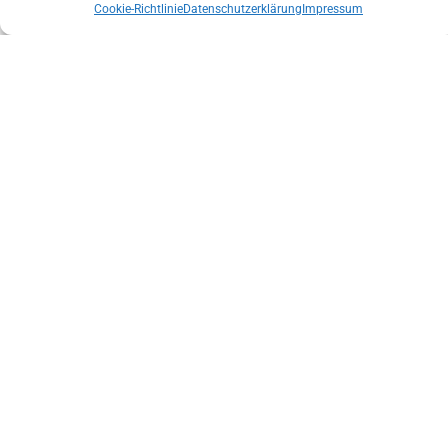
Cookie-Richtlinie
Datenschutzerklärung
Impressum
LANDESLEITUNG DER BERGRETTUNG TIROL NACH
VERTRAUENSABSTIMMUNG BESTÄTIGT
INTERNATIONALER TAG DER BERGRETTUNG MIT URSPRUNG IN
ÖSTERREICH