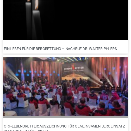
EIN LEBEN FÜR DIE BERGRETTUNG – NACHRUF DR. WALTER PHLEPS
ORF-LEBENSRETTER: AUSZEICHNUNG FÜR GEMEINSAMEN BERGEINSATZ