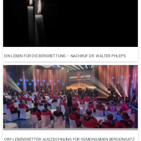
EIN LEBEN FÜR DIE BERGRETTUNG – NACHRUF DR. WALTER PHLEPS
ORF-LEBENSRETTER: AUSZEICHNUNG FÜR GEMEINSAMEN BERGEINSATZ