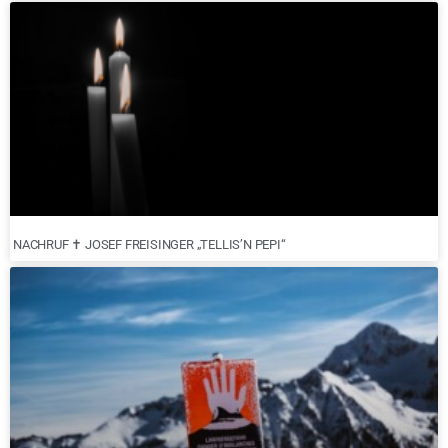
NACHRUF ✝︎ JOSEF FREISINGER „TELLIS’N PEPI“