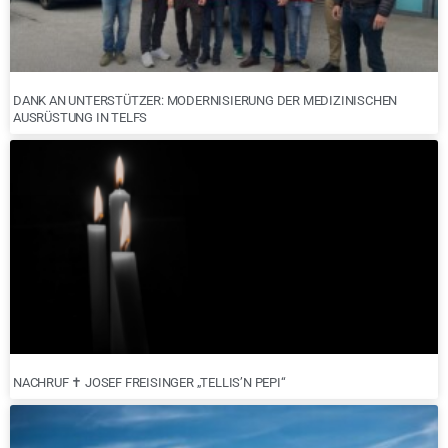
DANK AN UNTERSTÜTZER: MODERNISIERUNG DER MEDIZINISCHEN
AUSRÜSTUNG IN TELFS
NACHRUF ✝︎ JOSEF FREISINGER „TELLIS’N PEPI“