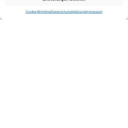
Cookie-Richtlinie
Datenschutzerklärung
Impressum
LANDESLEITUNG DER BERGRETTUNG TIROL NACH
VERTRAUENSABSTIMMUNG BESTÄTIGT