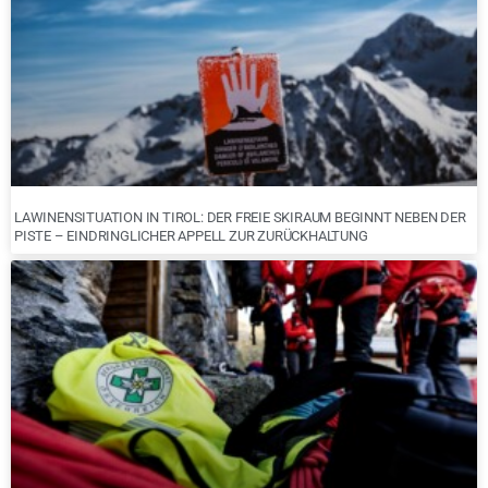
LAWINENSITUATION IN TIROL: DER FREIE SKIRAUM BEGINNT NEBEN DER
PISTE – EINDRINGLICHER APPELL ZUR ZURÜCKHALTUNG