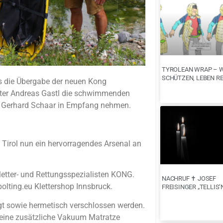
TYROLEAN WRAP – 
SCHÜTZEN, LEBEN R
fs die Übergabe der neuen Kong
eiter Andreas Gastl die schwimmenden
er Gerhard Schaar in Empfang nehmen.
 Tirol nun ein hervorragendes Arsenal an
letter- und Rettungsspezialisten KONG.
NACHRUF ✝︎ JOSEF
olting.eu Klettershop Innsbruck.
FREISINGER „TELLIS’
gt sowie hermetisch verschlossen werden.
t eine zusätzliche Vakuum Matratze