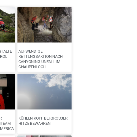
STALTE
AUFWENDIGE
IROL
RETTUNGSAKTION NACH
CANYONING-UNFALL IM
GNAUPENLOCH
R
KÜHLEN KOPF BEI GROSSER H
NTEAM
ITZE BEWAHREN
AMERICA