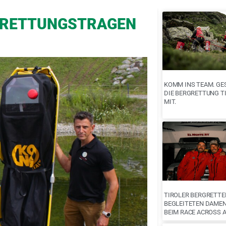
 RETTUNGSTRAGEN
KOMM INS TEAM. GE
DIE BERGRETTUNG T
MIT.
TIROLER BERGRETTE
BEGLEITETEN DAME
BEIM RACE ACROSS 