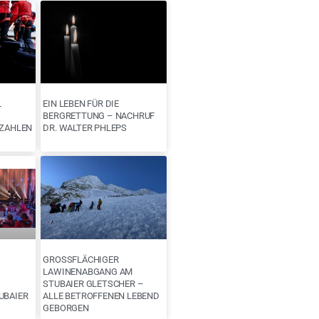
L
EIN LEBEN FÜR DIE
BERGRETTUNG – NACHRUF
ZZAHLEN
DR. WALTER PHLEPS
GROSSFLÄCHIGER L
AWINENABGANG AM S
TUBAIER GLETSCHER – A
UBAIER
LLE BETROFFENEN LEBEND G
EBORGEN