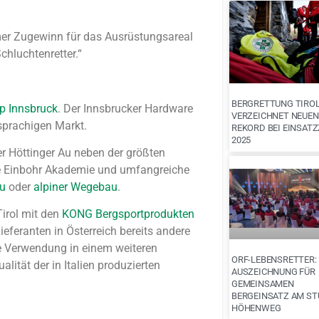
mer Zugewinn für das Ausrüstungsareal
chluchtenretter.“
BERGRETTUNG TIRO
op Innsbruck
. Der Innsbrucker Hardware
VERZEICHNET NEUEN
hsprachigen Markt.
REKORD BEI EINSAT
2025
r Höttinger Au neben der größten
ne Einbohr Akademie und umfangreiche
au
oder
alpiner Wegebau
.
Tirol mit den
KONG Bergsportprodukten
ieferanten in Österreich bereits andere
ie Verwendung in einem weiteren
ORF-LEBENSRETTER:
lität der in Italien produzierten
AUSZEICHNUNG FÜR
GEMEINSAMEN
BERGEINSATZ AM ST
HÖHENWEG