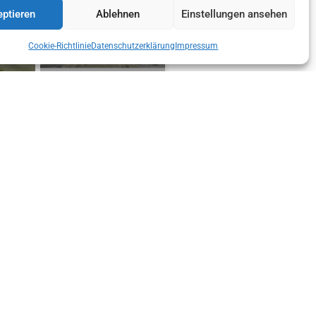
ptieren
Ablehnen
Einstellungen ansehen
Cookie-Richtlinie
Datenschutzerklärung
Impressum
AG DER
MEILENSTEIN FÜR DIE
ORTSSTELLE AXAMS
REICH
300
„TIERISCH BESCHÄFTIGT –
N
RETTER AUF VIER PFOTEN!“