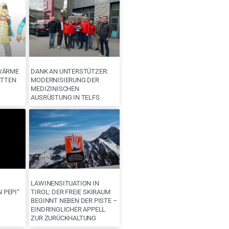
WÄRME
DANK AN UNTERSTÜTZER:
ETTEN
MODERNISIERUNG DER
MEDIZINISCHEN
AUSRÜSTUNG IN TELFS
LAWINENSITUATION IN
N PEPI“
TIROL: DER FREIE SKIRAUM
BEGINNT NEBEN DER PISTE –
EINDRINGLICHER APPELL
ZUR ZURÜCKHALTUNG