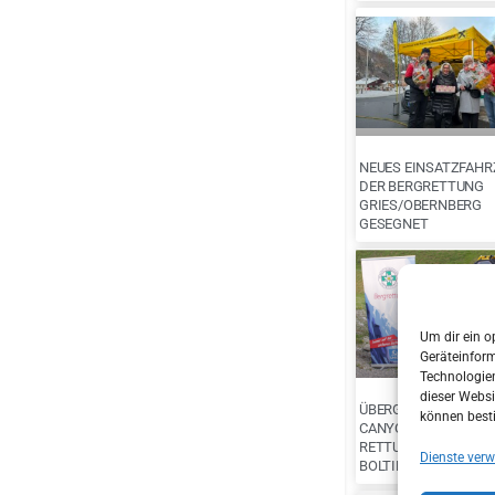
NEUES EINSATZFAHR
DER BERGRETTUNG
GRIES/OBERNBERG
GESEGNET
Um dir ein o
Geräteinfor
Technologien
dieser Websi
ÜBERGABE KONG
können best
CANYONING
RETTUNGSTRAGEN M
Dienste verw
BOLTING.EU