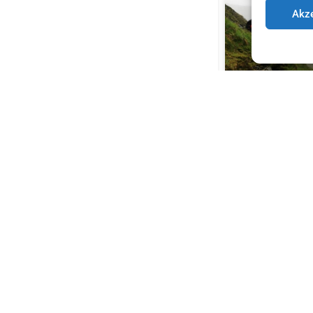
Akze
INTERNATIONALER T
BERGRETTUNG MIT
URSPRUNG IN ÖSTER
BABYZIEGE DROHTE 
METER ABZUSTÜRZE