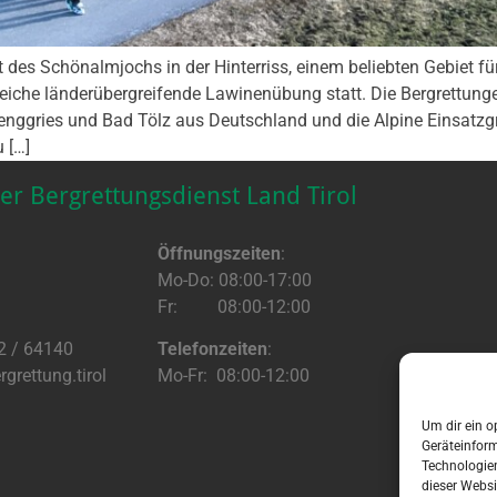
 des Schönalmjochs in der Hinterriss, einem beliebten Gebiet f
iche länderübergreifende Lawinenübung statt. Die Bergrettun
enggries und Bad Tölz aus Deutschland und die Alpine Einsatzg
 […]
er Bergrettungsdienst Land Tirol
Öffnungszeiten
:
Mo-Do: 08:00-17:00
Fr: 08:00-12:00
2 / 64140
Telefonzeiten
:
grettung.tirol
Mo-Fr: 08:00-12:00
Um dir ein o
Geräteinfor
Technologien
dieser Websi