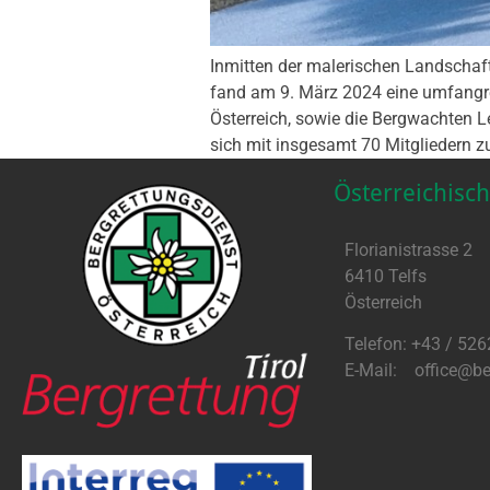
Inmitten der malerischen Landschaft
fand am 9. März 2024 eine umfangre
Österreich, sowie die Bergwachten L
sich mit insgesamt 70 Mitgliedern zu
Österreichisch
Florianistrasse 2
6410 Telfs
Österreich
Telefon: +43 / 526
E-Mail: office@ber