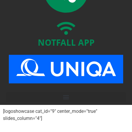
NOTFALL APP
[logoshowcase cat_id="9" center_mode="true"
slides_column="4"]