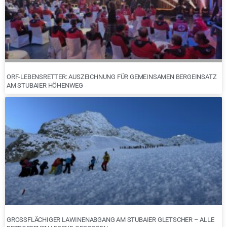
ORF-LEBENSRETTER: AUSZEICHNUNG FÜR GEMEINSAMEN BERGEINSATZ
AM STUBAIER HÖHENWEG
GROSSFLÄCHIGER LAWINENABGANG AM STUBAIER GLETSCHER – ALLE B