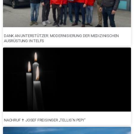
DANK AN UNTERSTÜTZER: MODERNISIERUNG DER MEDIZINISCHEN
AUSRÜSTUNG IN TELFS
NACHRUF ✝︎ JOSEF FREISINGER „TELLIS’N PEPI“