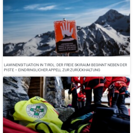
LAWINENSITUATION IN TIROL: DER FREIE SKIRAUM BEGINNT NEBEN DER
PISTE – EINDRINGLICHER APPELL ZUR ZURÜCKHALTUNG