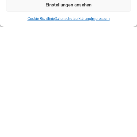
Einstellungen ansehen
Cookie-Richtlinie
Datenschutzerklärung
Impressum
LANDESLEITUNG DER BERGRETTUNG TIROL NACH
VERTRAUENSABSTIMMUNG BESTÄTIGT