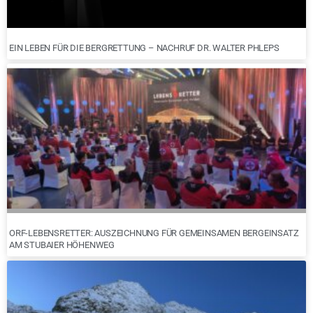
EIN LEBEN FÜR DIE BERGRETTUNG – NACHRUF DR. WALTER PHLEPS
ORF-LEBENSRETTER: AUSZEICHNUNG FÜR GEMEINSAMEN BERGEINSATZ
AM STUBAIER HÖHENWEG