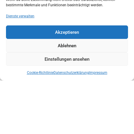
bestimmte Merkmale und Funktionen beeinträchtigt werden.
Dienste verwalten
Akzeptieren
ÜBERGABE KONG CANYONING RETTUNGSTRAGEN MIT BOLTING.EU
Ablehnen
Einstellungen ansehen
Cookie-Richtlinie
Datenschutzerklärung
Impressum
LANDESLEITUNG DER BERGRETTUNG TIROL NACH
VERTRAUENSABSTIMMUNG BESTÄTIGT