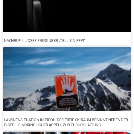
NACHRUF ✝︎ JOSEF FREISINGER „TELLIS’N PEPI“
LAWINENSITUATION IN TIROL: DER FREIE SKIRAUM BEGINNT NEBEN DER
PISTE – EINDRINGLICHER APPELL ZUR ZURÜCKHALTUNG