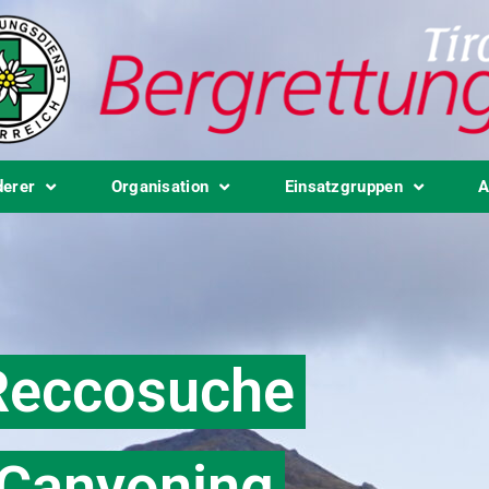
derer
Organisation
Einsatzgruppen
A
Reccosuche
Canyoning