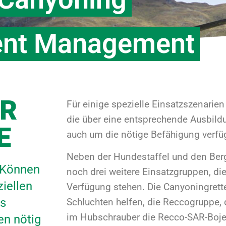
ent Management
ÜR
Für einige spezielle Einsatzszenarien
die über eine entsprechende Ausbildu
E
auch um die nötige Befähigung verfü
Neben der Hundestaffel und den Berg
 Können
noch drei weitere Einsatzgruppen, die
iellen
Verfügung stehen. Die Canyoningretter
as
Schluchten helfen, die Reccogruppe,
im Hubschrauber die Recco-SAR-Boje
en nötig