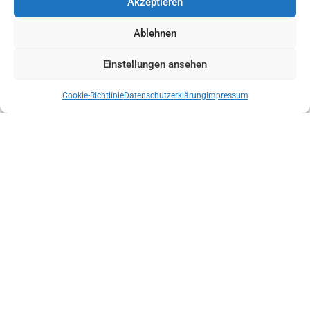
Akzeptieren
ÜBERGABE KONG CANYONING RETTUNGSTRAGEN MIT BOLTING.EU
Ablehnen
Einstellungen ansehen
Cookie-Richtlinie
Datenschutzerklärung
Impressum
LANDESLEITUNG DER BERGRETTUNG TIROL NACH
VERTRAUENSABSTIMMUNG BESTÄTIGT