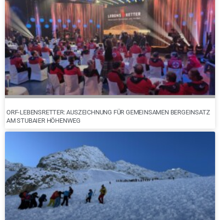
ORF-LEBENSRETTER: AUSZEICHNUNG FÜR GEMEINSAMEN BERGEINSATZ
AM STUBAIER HÖHENWEG