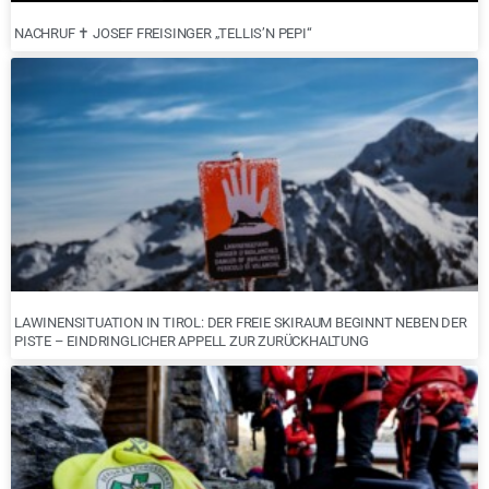
NACHRUF ✝︎ JOSEF FREISINGER „TELLIS’N PEPI“
LAWINENSITUATION IN TIROL: DER FREIE SKIRAUM BEGINNT NEBEN DER
PISTE – EINDRINGLICHER APPELL ZUR ZURÜCKHALTUNG