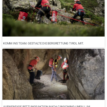
KOMM INS TEAM. GESTALTE DIE BERGRETTUNG TIROL MIT.
AUFWENDIGE RETTUNGSAKTION NACH CANYONING-UNFALL IM