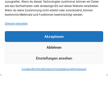
zuzugreifen. Wenn du diesen Technologien zustimmst, können wir Daten
wie das Surfverhalten oder eindeutige IDs auf dieser Website verarbeiten.
Wenn du deine Zustimmung nicht erteilst oder zurückziehst, können
bestimmte Merkmale und Funktionen beeinträchtigt werden.
Dienste verwalten
Akzeptieren
ÜBERGABE KONG CANYONING RETTUNGSTRAGEN MIT BOLTING.EU
Ablehnen
Einstellungen ansehen
Cookie-Richtlinie
Datenschutzerklärung
Impressum
LANDESLEITUNG DER BERGRETTUNG TIROL NACH
VERTRAUENSABSTIMMUNG BESTÄTIGT