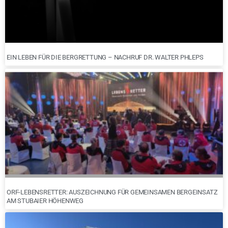
EIN LEBEN FÜR DIE BERGRETTUNG – NACHRUF DR. WALTER PHLEPS
ORF-LEBENSRETTER: AUSZEICHNUNG FÜR GEMEINSAMEN BERGEINSATZ
AM STUBAIER HÖHENWEG