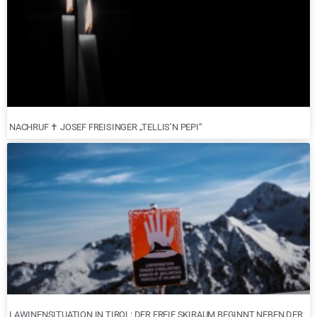
NACHRUF ✝︎ JOSEF FREISINGER „TELLIS’N PEPI“
LAWINENSITUATION IN TIROL: DER FREIE SKIRAUM BEGINNT NEBEN DER