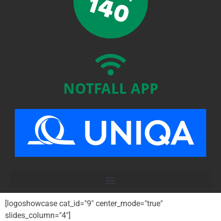
NOTFALL APP
[logoshowcase cat_id="9" center_mode="true"
slides_column="4"]